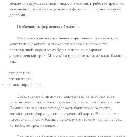
можно
поддерживать
свой
имидж
и
экономить
рабочее
время
на
заполнение
графы
со
сведениями
о
фирме
и
с
ее
юридическими
данными
.
Особенность
фирменных
бланков
Мы
сможем
выпустить
бланки
оригинальной
отделки
,
на
качественной
бумаге
,
а
также
независимо
от
сложности
поставленной
задачи
заказ
будет
выполнен
в
заранее
установленный
срок
.
Мы
можем
предложить
такие
виды
бланков
,
как
:
·
стандартный
;
·
специальный
;
·
самокопирующися
.
Стандартные
бланки
-
это
документы
,
на
которых
есть
логотип
компании
,
а
также
отличительные
черты
стиля
фирмы
.
Помимо
этого
они
могут
содержать
банковский
реквизит
,
контактную
информацию
и
юридический
адрес
.
В
основном
в
изготовлении
таких
бланков
используется
только
черная
печать
,
но
не
более
трех
оттенков
.
Специальные
бланки
в
основном
используют
для
того
,
чтобы