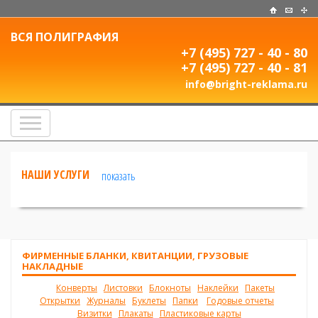
ВСЯ
ПОЛИГРАФИЯ
+7 (495)
727 - 40 - 80
+7 (495)
727 - 40 - 81
info@bright-reklama.ru
НАШИ УСЛУГИ
показать
ФИРМЕННЫЕ БЛАНКИ, КВИТАНЦИИ, ГРУЗОВЫЕ
НАКЛАДНЫЕ
Конверты
Листовки
Блокноты
Наклейки
Пакеты
Открытки
Журналы
Буклеты
Папки
Годовые отчеты
Визитки
Плакаты
Пластиковые карты