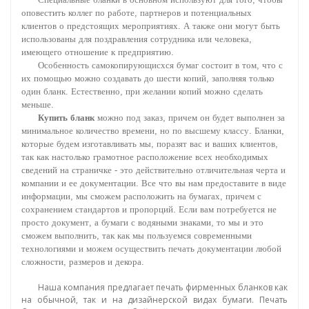
оповестить
коллег
по
работе
,
партнеров
и
потенциальных
клиентов
о
предстоящих
мероприятиях
.
А
также
они
могут
быть
использованы
для
поздравления
сотрудника
или
человека
,
имеющего
отношение
к
предприятию
.
Особенность
самокопирующисхся
бумаг
состоит
в
том
,
что
с
их
помощью
можно
создавать
до
шести
копий
,
заполняя
только
один
бланк
.
Естественно
,
при
желании
копий
можно
сделать
меньше
.
Купить
бланк
можно
под
заказ
,
причем
он
будет
выполнен
за
минимальное
количество
времени
,
но
по
высшему
классу
.
Бланки
,
которые
будем
изготавливать
мы
,
поразят
вас
и
ваших
клиентов
,
так
как
настолько
грамотное
расположение
всех
необходимых
сведений
на
страничке
-
это
действительно
отличительная
черта
и
компании
и
ее
документации
.
Все
что
вы
нам
предоставите
в
виде
информации
,
мы
сможем
расположить
на
бумагах
,
причем
с
сохранением
стандартов
и
пропорций
.
Если
вам
потребуется
не
просто
документ
,
а
бумаги
с
водяными
знаками
,
то
мы
и
это
сможем
выполнить
,
так
как
мы
пользуемся
современными
технологиями
и
можем
осуществить
печать
документации
любой
сложности
,
размеров
и
декора
.
Наша компания предлагает печать фирменных бланков как
на обычной, так и на дизайнерской видах бумаги. Печать