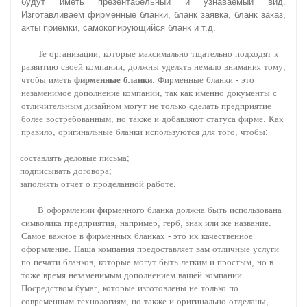
будут иметь презентабельный и узнаваемый вид.
Изготавливаем фирменные бланки, бланк заявка, бланк заказ,
акты приемки, самокопирующийся бланк и т.д.
Те
организации
,
которые
максимально
тщательно
подходят
к
развитию
своей
компании
,
должны
уделять
немало
внимания
тому
,
чтобы
иметь
фирменные
бланки
.
Фирменные
бланки
-
это
незаменимое
дополнение
компании
,
так
как
именно
документы
с
отличительным
дизайном
могут
не
только
сделать
предприятие
более
востребованным
,
но
также
и
добавляют
статуса
фирме
.
Как
правило
,
оригинальные
бланки
используются
для
того
,
чтобы
:
·
составлять
деловые
письма
;
·
подписывать
договора
;
·
заполнять
отчет
о
проделанной
работе
.
В
оформлении
фирменного
бланка
должна
быть
использована
символика
предприятия
,
например
,
герб
,
знак
или
же
название
.
Самое
важное
в
фирменных
бланках
-
это
их
качественное
оформление
.
Наша
компания
предоставляет
вам
отличные
услуги
по
печати
бланков
,
которые
могут
быть
легким
и
простым
,
но
в
тоже
время
незаменимым
дополнением
вашей
компании
.
Посредством
бумаг
,
которые
изготовлены
не
только
по
современным
технологиям
,
но
также
и
оригинально
отделаны
,