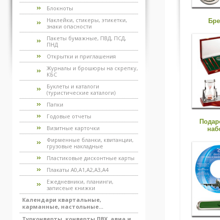
Блокноты
Наклейки, стикеры, этикетки,
Бре
знаки опасности
Пакеты бумажные, ПВД, ПСД,
ПНД
Открытки и приглашения
Журналы и брошюры на скрепку,
КБС
Буклеты и каталоги
(туристические каталоги)
Папки
Годовые отчеты
Подар
Визитные карточки
наб
Фирменные бланки, квитанции,
грузовые накладные
Пластиковые дисконтные карты
Плакаты А0,А1,А2,А3,А4
Ежедневники, планинги,
записеые книжки
Календари квартальные,
карманные, настольные...
Турконверты, конверты ПВХ, авиа и