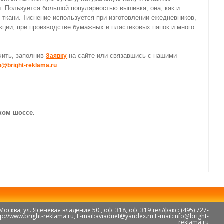
. Пользуется большой популярностью вышивка, она, как и
 ткани
. Тиснение используется при изготовлении ежедневников,
кции, при производстве бумажных и пластиковых папок и много
чить, заполнив
на сайте или связавшись с нашими
Заявку
o@bright-reklama.ru
ком шоссе.
ква, ул. Ясеневая владение 50 , оф. 318, оф. 319 тел/факс: (495) 727-
http://www.bright-reklama.ru, E-mail:aviaduet@yandex.ru E-mail:info@bright-
reklama.ru