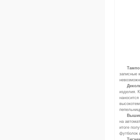
Тампо
записные к
невозможн
Декол
изделия.
К
наносится
высокотем
пепельницы
Выши
на автома
итоге пол
футболок и
Тисне