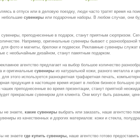
ляясь в отпуск или в деловую поездку, люди часто тратят время на по
ь небольшие
сувениры
или подарочные наборы. В любом случае, они б
сувениры, преподнесенные в подарок, станут приятным сюрпризом. Се
оличестве. Например, оригинальные сувениры бывают с разнообразной
 для фото и магниты, брелоки и подвески. Рекламные сувениры служат 
ые с необычайным дизайном, станут памятным подарком.
екламное агентство предлагает на выбор большое количество разнообра
ка и оригинальные
сувениры
из натуральной кожи, разного металла и ц
 для этого используется разноцветная трафаретная печать, компьютерн
рная продукция в настоящее время играет в любом бизнесе большую рол
и чашек преподнесенные во время презентации, станут приятной неожида
будет прекрасным сувениром для клиента. Они могут быть разными, цен
ы не знаете,
какие сувениры
выбрать или заказать, наше агентство по
сувениры из качественных и дорогих материалов: кожи и стекла, полуд
ы не знаете
где купить сувениры,
наше агентство готово предоставит