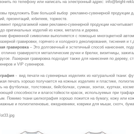
онить по телефону или написать на электронный адрес: info@bright-rekl
овы предложить Вам большой выбор рекламно-сувенирной продукции дл
ий, презентаций, юбилеев, торжеств.
имент предлагаемой нами рекламно-сувенирной продукции насчитывает 
 до оригинальных изделий из кожи, металла и дерева.
ние фирменной символики выполняется с помощью многоцветной автома
азерной гравировки, горячего и холодного деколирования, тиснения и т.
ная гравировка
– Это долговечный и эстетичный способ нанесения, под
, отлично гравируются металлические ручки и брелки, визитницы, зажиг
ругое. Лазерная гравировка подходит также для нанесения по дереву, с
ениров и VIP сувениров.
графия
-
вид печати на сувенирных изделиях из натуральной ткани: фут
Такая печать хорошо получается на кожных изделиях и пластике, полиэт
ь на футболках, толстовках, бейсболках, сумках, зонтах, куртках, косм
роющей способности и влагостойкости красок, используемых при трафар
ым. Помимо ткани шелкография хорошо ложится на бумагу, кожу или кожз
умажные и полиэтиленовые, ежедневники, коврики для мыши, скотч, бума