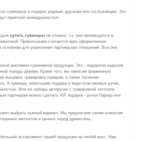
иски сувениров в подарок родным, друзьям или сослуживцам. Это
удут приятной неожиданностью.
годня
купить сувениры
не сложно, т.к. они производятся в
 тематикой. Прикольными считаются ярко оформленные
в основном для укрепления партнерских отношений. Все они,
зной рекламно-сувенирной продукции. Это - недорогие изделия
енной породы дерева. Кроме того, мы наносим фирменную
ая вышивка, гравировка лазером, а также тиснение.
ь. К примеру, небольшие подарки в виде пластиковых ручек,
нностью. Или же наборы авторучек с гравировкой логотипа
ным партнерам можно сделать VIP подарок - ручки Паркер или
может выбрать нужный вариант. Мы предлагаем своим клиентам
рагоценных металлов и ценных пород древесины.
ь большой ассортимент нашей продукции на любой вкус. Нам