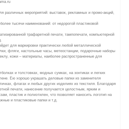
ama.ru
я различных мероприятий: выставок, рекламных и промо-акций,
более тысячи наименований: от недорогой пластиковой
тизированной трафаретной печати, тампопечати, компьютерной
д.
ойдет для маркировки практически любой металлической
алки, фляги, настольные часы, метеостанции, подарочные наборы
теклу, кожи – материалы, наиболее распространенные для
болках и толстовках, модных сумках, на зонтиках и легких
илене. Ею хорошо украшать деловые папки из заменителя
етичках, флагах и любых других изделиях из текстиля. Благодаря
етной печати, нанесение получается целостным, ярким и
ам, пластик и полиэтилен, что позволяет наносить логотип на
жные и пластиковые папки и т.д.