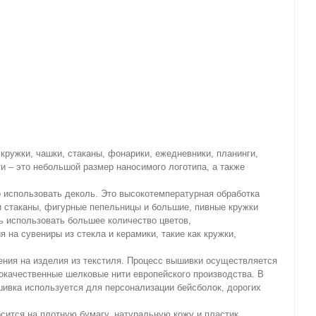
 кружки, чашки, стаканы, фонарики, ежедневники, планинги,
и – это небольшой размер наносимого логотипа, а также
 использовать деколь. Это высокотемпературная обработка
 и стаканы, фигурные пепельницы и большие, пивные кружки
ь использовать большее количество цветов,
на сувениры из стекла и керамики, такие как кружки,
ния на изделия из текстиля. Процесс вышивки осуществляется
окачественные шелковые нити европейского производства. В
шивка используется для персонализации бейсболок, дорогих
сится на плотную бумагу, натуральную кожу и пластик.