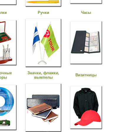
лки
Ручки
Часы
очные
Значки, флажки,
Визитницы
оры
вымпелы