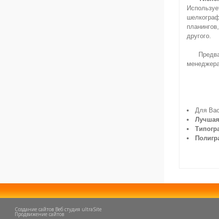
Используе
шелкограф
планингов
другого.
Предва
менеджерам
Для Вас
Лучша
Типогр
Полигр
Создание сайтов Веб студия ultraSite
Продвижение сайтов