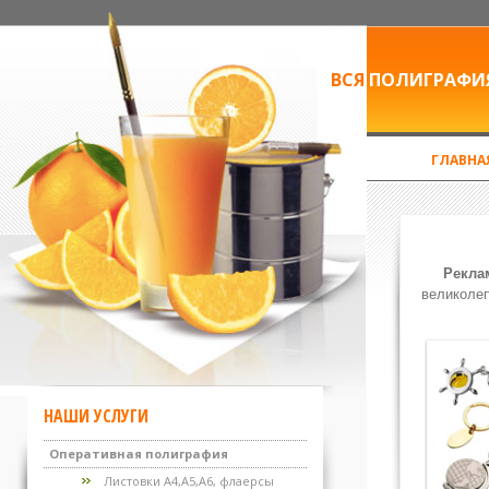
ВСЯ
ПОЛИГРАФИ
ГЛАВНА
Рекла
великолеп
НАШИ УСЛУГИ
Оперативная полиграфия
Листовки А4,А5,А6, флаерсы