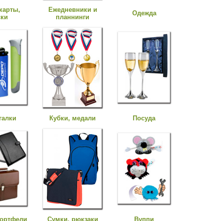
карты,
Ежедневники и
Одежда
ски
планнинги
галки
Кубки, медали
Посуда
портфели
Сумки, рюкзаки
Вуппи