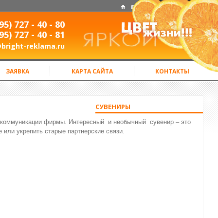
95)
727 - 40 - 80
95)
727 - 40 - 81
@bright-reklama.ru
ЗАЯВКА
КАРТА САЙТА
КОНТАКТЫ
СУВЕНИРЫ
 коммуникации фирмы. Интересный и необычный сувенир – это
или укрепить старые партнерские связи.