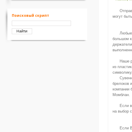
Отправ
Поисковый скрипт
могут быт
Найти
Любые 
большом к
держатели
выполненн
Наше р
из пласти
символику,
Сувени
брелоков 
компании 
Момблан.
Если в
на выбор 
Если В