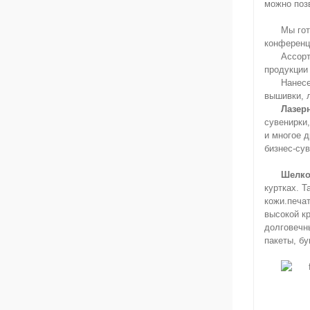
можно позв
Мы гот
конференц
Ассорт
продукции
Нанесе
вышивки, л
Лазер
сувенирки
и многое д
бизнес-сув
Шелко
куртках. 
кожи.
печат
высокой к
долговечн
пакеты, б