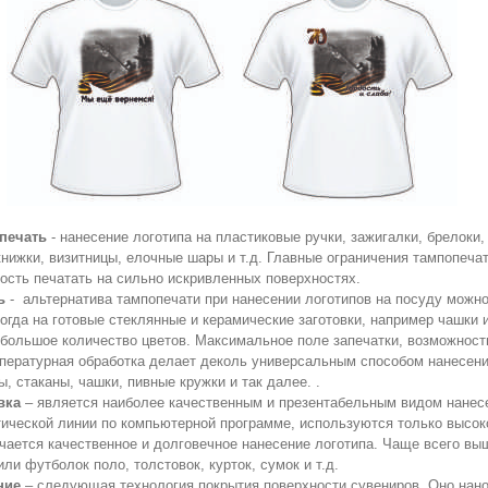
печать
- нанесение логотипа на пластиковые ручки, зажигалки, брелоки,
нижки, визитницы, елочные шары и т.д. Главные ограничения тампопечат
ость печатать на сильно искривленных поверхностях.
ь
- альтернатива тампопечати при нанесении логотипов на посуду можно
огда на готовые стеклянные и керамические заготовки, например чашки
 большое количество цветов.
Максимальное поле запечатки, возможност
пературная обработка делает деколь универсальным способом нанесения 
, стаканы, чашки, пивные кружки и так далее.
.
вка
– является наиболее качественным и презентабельным видом нанесе
тической линии по компьютерной программе, используются только высок
учается качественное и долговечное нанесение логотипа. Чаще всего вы
ли футболок поло, толстовок, курток, сумок и т.д.
ние
– следующая технология покрытия поверхности сувениров. Оно нано