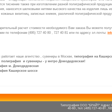
тся тиснение также при изготовлении разной полиграфической продукции
ия, наносится шелковыми нитями высокого качества на изделия лишь из
, кожаных визитниц, записных книжек, различной полиграфической проду
рительный расчет стоимости необходимого Вам заказа Вы можете полу
и по телефонам (495) 727 40 80 , 727 40 81 или по адресу эл.почты:
inf
 работает наше агентство , сувениры в Москве,
типография на Каширс
я
полиграфия и сувениры - у метро Домодедовская!
афия м. Домодедовская
афия Каширское шоссе
Типография ООО "БРАЙТ" Адрес: Мос
40-80 , тел: (495) 727-40-81 , 